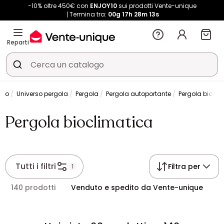
-10% oltre 450€ con
ENJOY10
sui prodotti Vente-unique
Termina tra:
00g
17h
28m
13s
Reparti
ino
Universo pergola
Pergola
Pergola autoportante
Pergola biocli
Pergola bioclimatica
Tutti i filtri
Filtra per
1
140 prodotti
Venduto e spedito da Vente-unique