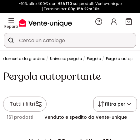
-10% oltre 400€ con
HEAT10
sui prodotti Vente-unique
Termina tra:
00g
15h
22m
08s
Reparti
rredamento da giardino
Universo pergola
Pergola
Pergola autoport
Pergola autoportante
Tutti i filtri
Filtra per
161 prodotti
Venduto e spedito da Vente-unique