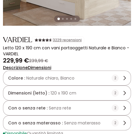
VARDIEL
3229 recensioni
Letto 120 x 190 cm con vani portaoggetti Naturale e Bianco -
VARDIEL
229,99 €
239,99 €
Descrizione
Dimensioni
Colore :
Naturale chiaro, Bianco
2
Dimensioni (letto) :
120 x 190 cm
2
Con o senza rete :
Senza rete
2
Con o senza materasso :
Senza materasso
2
Disponibile
Quantità limitata