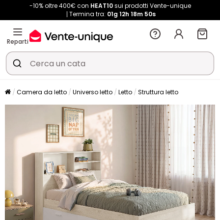
-10% oltre 400€ con
HEAT10
sui prodotti Vente-unique
Termina tra:
01g
12h
18m
50s
Reparti
Camera da letto
Universo letto
Letto
Struttura letto