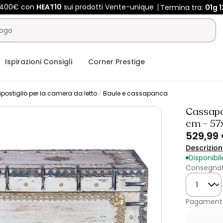
e 400€ con
HEAT10
sui prodotti Vente-unique
Termina tra:
01g
1
Ispirazioni Consigli
Corner Prestige
ripostiglio per la camera da letto
Baule e cassapanca
Cassapan
cm - 57
529,99
Descrizio
Disponibil
Consegnat
Quantità
Pagamento