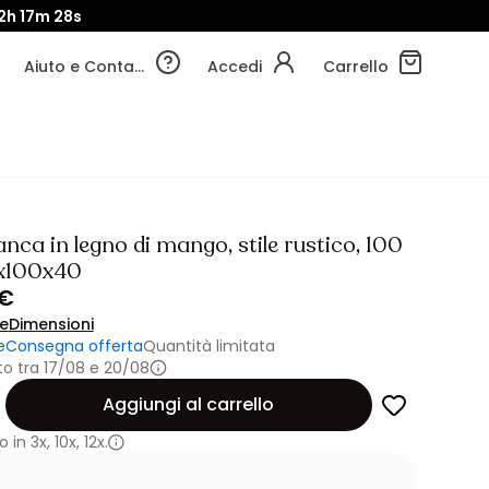
2h
17m
25s
Aiuto e Contatti
Accedi
Carrello
ca in legno di mango, stile rustico, 100
x100x40
 €
ne
Dimensioni
e
Consegna offerta
Quantità limitata
o tra 17/08 e 20/08
Aggiungi al carrello
 in
3x
,
10x
,
12x.