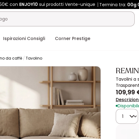
450€ con
ENJOY10
sui prodotti Vente-unique
Termina tra:
00g
Ispirazioni Consigli
Corner Prestige
ino da caffè
Tavolino
REMI
Tavolini a
Trasparent
109,99 
Descrizio
Disponibil
Quantità