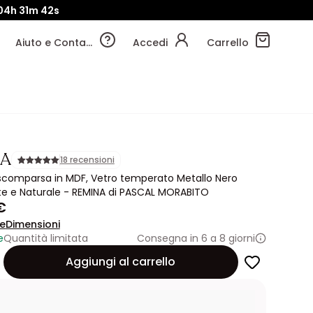
04h
31m
40s
Aiuto e Contatti
Accedi
Carrello
NA
18 recensioni
 scomparsa in MDF, Vetro temperato Metallo Nero
e e Naturale - REMINA di PASCAL MORABITO
€
ne
Dimensioni
e
Quantità limitata
Consegna in 6 a 8 giorni
Aggiungi al carrello