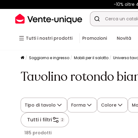
-10% oltre
Tutti i nostri prodotti
Promozioni
Novità
Soggiorno e ingresso
Mobili per il salotto
Universo tavo
Tavolino rotondo bia
Tipo di tavolo
Forma
Colore
Ma
Tutti i filtri
2
185 prodotti