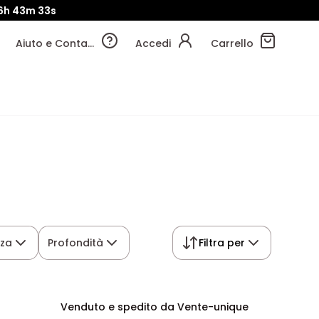
6h
43m
32s
Aiuto e Contatti
Accedi
Carrello
zza
Profondità
Filtra per
Venduto e spedito da Vente-unique