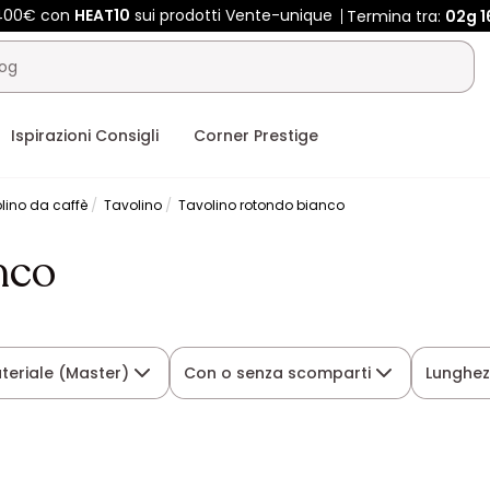
 400€ con
HEAT10
sui prodotti Vente-unique
Termina tra:
02g
1
Ispirazioni Consigli
Corner Prestige
lino da caffè
Tavolino
Tavolino rotondo bianco
nco
teriale (Master)
Con o senza scomparti
Lunghe