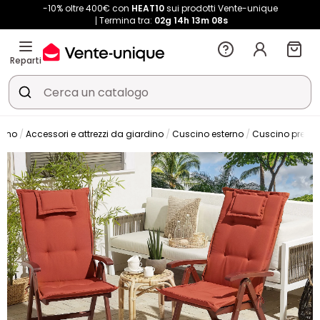
-10% oltre 400€ con
HEAT10
sui prodotti Vente-unique
Termina tra:
02g
14h
13m
07s
Reparti
dino
Accessori e attrezzi da giardino
Cuscino esterno
Cuscino prendi