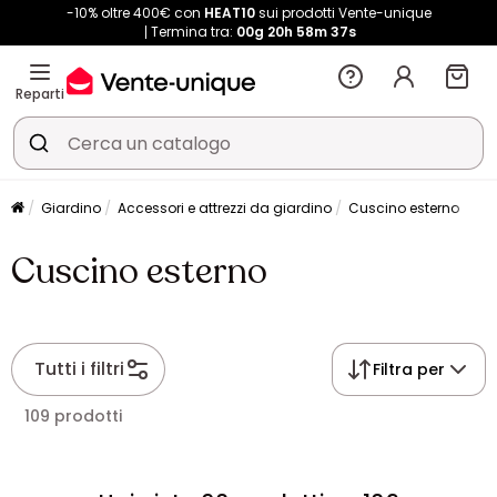
-10% oltre 400€ con
HEAT10
sui prodotti Vente-unique
Termina tra:
00g
20h
58m
37s
Reparti
Giardino
Accessori e attrezzi da giardino
Cuscino esterno
Cuscino esterno
Tutti i filtri
Filtra per
109 prodotti