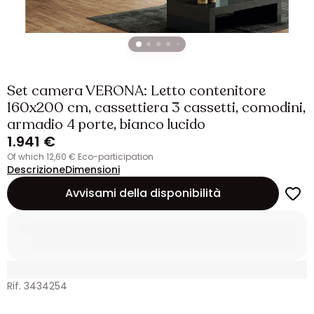
Set camera VERONA: Letto contenitore
160x200 cm, cassettiera 3 cassetti, comodini,
armadio 4 porte, bianco lucido
1.941 €
of which 12,60 € Eco-participation
Descrizione
Dimensioni
Avvisami della disponibilità
Rif. 3434254