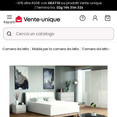
-10% oltre 400€ con
HEAT10
sui prodotti Vente-unique
Termina tra:
02g
14h
31m
31s
Reparti
Camera da letto
Mobile per la camera da letto
Camera da letto com