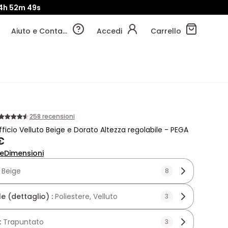
4h
52m
47s
Aiuto e Contatti
Accedi
Carrello
258 recensioni
fficio Velluto Beige e Dorato Altezza regolabile - PEGA
€
ne
Dimensioni
:
Beige
8
e (dettaglio) :
Poliestere, Velluto
3
:
Trapuntato
3