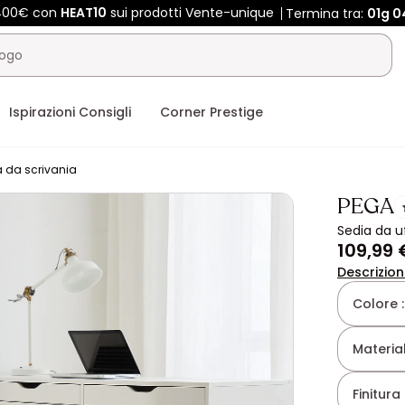
 400€ con
HEAT10
sui prodotti Vente-unique
Termina tra:
01g
0
Ispirazioni Consigli
Corner Prestige
 da scrivania
PEGA
Sedia da u
109,99 
Descrizio
Colore 
Material
Finitura 