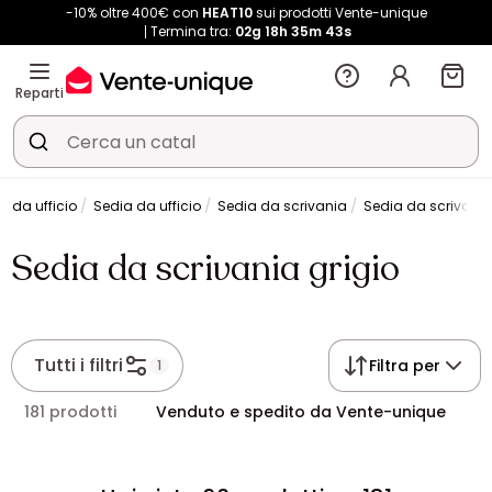
-10% oltre 400€ con
HEAT10
sui prodotti Vente-unique
Termina tra:
02g
18h
35m
42s
Reparti
a da ufficio
Sedia da ufficio
Sedia da scrivania
Sedia da scrivania
Sedia da scrivania grigio
Tutti i filtri
Filtra per
1
181 prodotti
Venduto e spedito da Vente-unique