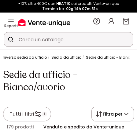
-10% oltre 400€ con
HEAT10
sui prodotti Vente-unique
Termina tra:
02g
14h
07m
51s
Reparti
Universo sedia da ufficio
Sedia da ufficio
Sedie da ufficio - Bianco/
Sedie da ufficio -
Bianco/avorio
Tutti i filtri
Filtra per
1
179 prodotti
Venduto e spedito da Vente-unique