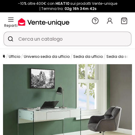
-10% oltre 400€ con
HEAT10
sui prodotti Vente-unique
Termina tra:
02g
16h
34m
42s
Reparti
Ufficio
Universo sedia da ufficio
Sedia da ufficio
Sedia da scriv