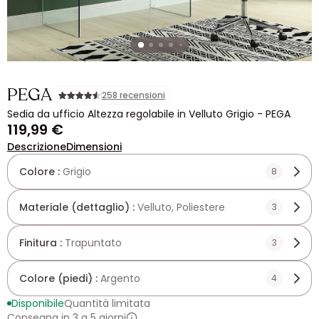
PEGA
258 recensioni
Sedia da ufficio Altezza regolabile in Velluto Grigio - PEGA
119,99 €
Descrizione
Dimensioni
Colore :
Grigio
8
Materiale (dettaglio) :
Velluto, Poliestere
3
Finitura :
Trapuntato
3
Colore (piedi) :
Argento
4
Disponibile
Quantità limitata
Consegna in 3 a 5 giorni