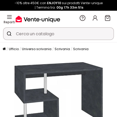
-10% oltre 450€ con
ENJOY10
sui prodotti Vente-unique
Termina tra:
00g
17h
33m
51s
Reparti
Ufficio
Universo scrivania
Scrivania
Scrivania