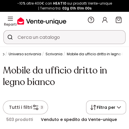
-10% oltre 400€ con
HEAT10
sui prodotti Vente-unique
Termina tra:
02g
01h
01m
00s
Reparti
cio
Universo scrivania
Scrivania
Mobile da ufficio dritto in legno bi
Mobile da ufficio dritto in
legno bianco
Tutti i filtri
Filtra per
3
503 prodotti
Venduto e spedito da Vente-unique