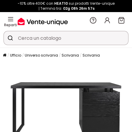
-10% oltre 400€ con
HEAT10
sui prodotti Vente-unique
Termina tra:
02g
08h
26m
56s
Reparti
Ufficio
Universo scrivania
Scrivania
Scrivania