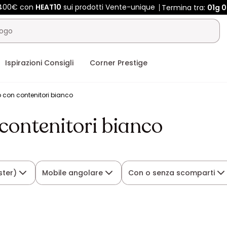
e 400€ con
HEAT10
sui prodotti Vente-unique
Termina tra:
01g
0
Ispirazioni Consigli
Corner Prestige
o con contenitori bianco
 contenitori bianco
ster)
Mobile angolare
Con o senza scomparti