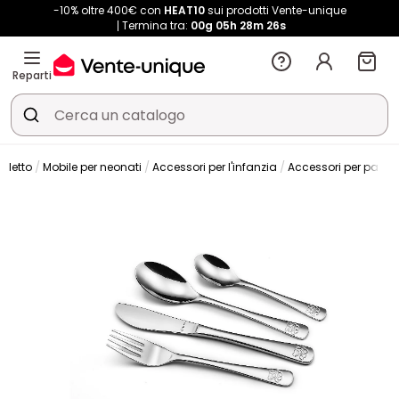
-10% oltre 400€ con
HEAT10
sui prodotti Vente-unique
Termina tra:
00g
05h
28m
25s
Reparti
 letto
Mobile per neonati
Accessori per l'infanzia
Accessori per pasti 