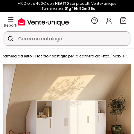
-10% oltre 400€ con
HEAT10
sui prodotti Vente-unique
Termina tra:
01g
19h
52m
34s
Reparti
la camera da letto
Piccolo ripostiglio per la camera da letto
Mobile com