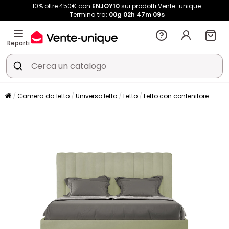
-10% oltre 450€ con
ENJOY10
sui prodotti Vente-unique
Termina tra:
00g
02h
47m
09s
Reparti
Camera da letto
Universo letto
Letto
Letto con contenitore