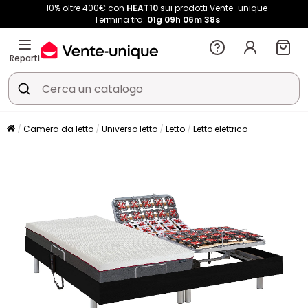
-10% oltre 400€ con
HEAT10
sui prodotti Vente-unique
Termina tra:
01g
09h
06m
38s
Reparti
Camera da letto
Universo letto
Letto
Letto elettrico