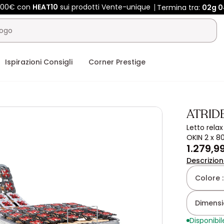
 400€ con
HEAT10
sui prodotti Vente-unique
Termina tra:
02g
0
Ispirazioni Consigli
Corner Prestige
ATRID
Letto rela
OKIN 2 x 8
1.279,9
Descrizio
Colore 
Dimensio
Disponibil