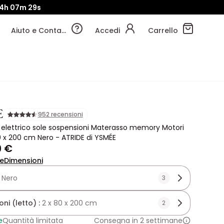
4h
07m
27s
Aiuto e Contatti
Accedi
Carrello
E
952 recensioni
x elettrico sole sospensioni Materasso memory Motori
0 x 200 cm Nero - ATRIDE di YSMÉE
9 €
ne
Dimensioni
:
Nero
3
ni (letto) :
2 x 80 x 200 cm
2
e
Quantità limitata
Consegna in 2 settimane