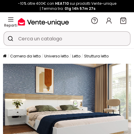
-10% oltre 400€ con
HEAT10
sui prodotti Vente-unique
Termina tra:
01g
14h
57m
25s
Reparti
Camera da letto
Universo letto
Letto
Struttura letto