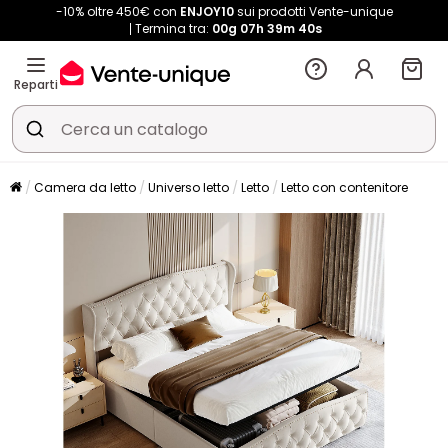
-10% oltre 450€ con
ENJOY10
sui prodotti Vente-unique
Termina tra:
00g
07h
39m
40s
Reparti
Camera da letto
Universo letto
Letto
Letto con contenitore