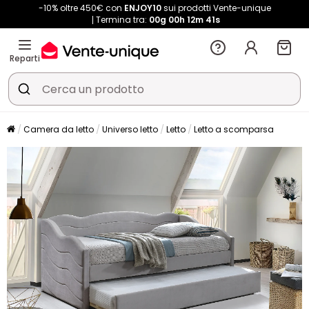
-10% oltre 450€ con
ENJOY10
sui prodotti Vente-unique
Termina tra:
00g
00h
12m
39s
Reparti
Camera da letto
Universo letto
Letto
Letto a scomparsa