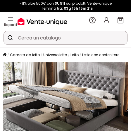
-11% oltre 500€ con
SUN11
sui prodotti Vente-unique
Termina tra:
03g
15h
15m
21s
Reparti
Camera da letto
Universo letto
Letto
Letto con contenitore