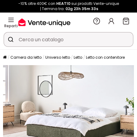
-10% oltre 400€ con
HEAT10
sui prodotti Vente-unique
Termina tra:
02g
23h
35m
32s
Reparti
Camera da letto
Universo letto
Letto
Letto con contenitore