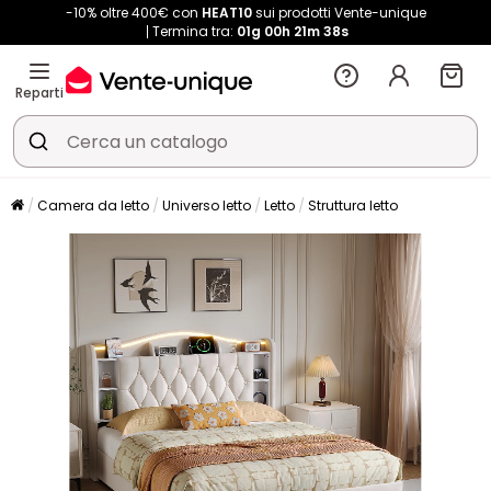
-10% oltre 400€ con
HEAT10
sui prodotti Vente-unique
Termina tra:
01g
00h
21m
38s
Reparti
Camera da letto
Universo letto
Letto
Struttura letto