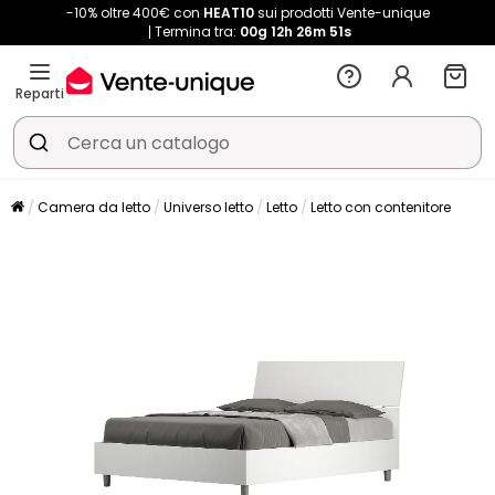
-10% oltre 400€ con
HEAT10
sui prodotti Vente-unique
Termina tra:
00g
12h
26m
50s
Reparti
Camera da letto
Universo letto
Letto
Letto con contenitore