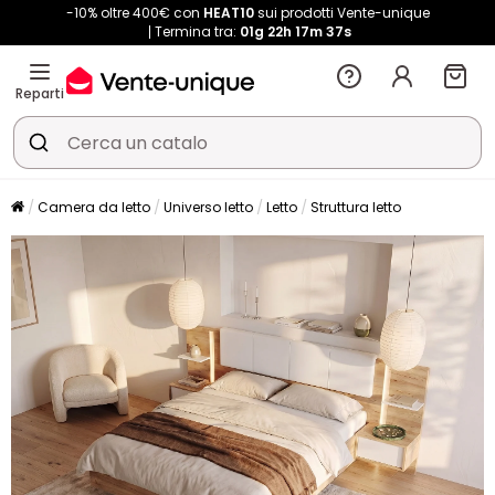
-10% oltre 400€ con
HEAT10
sui prodotti Vente-unique
Termina tra:
01g
22h
17m
36s
Reparti
Camera da letto
Universo letto
Letto
Struttura letto