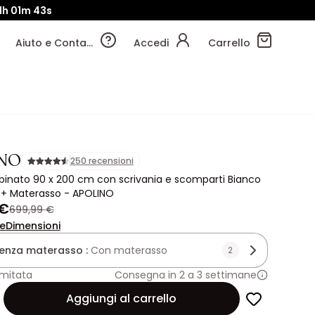
11h
01m
41s
Aiuto e Contatti
Accedi
Carrello
NO
250 recensioni
inato 90 x 200 cm con scrivania e scomparti Bianco
 + Materasso - APOLINO
 €
699,99 €
ne
Dimensioni
enza materasso :
Con materasso
2
imitata
Consegna in 2 a 3 settimane
Aggiungi al carrello