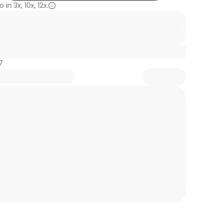
 in
3x
,
10x
,
12x.
7