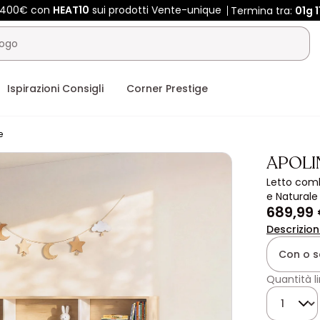
e 400€ con
HEAT10
sui prodotti Vente-unique
Termina tra:
01g
Ispirazioni Consigli
Corner Prestige
e
APOLI
Letto comb
e Naturale
689,99
Descrizio
Con o s
Quantità l
Quantità