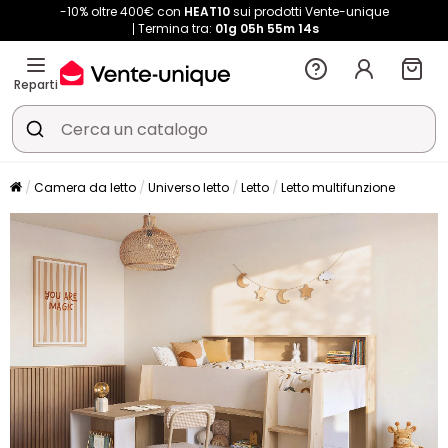
-10% oltre 400€ con
HEAT10
sui prodotti Vente-unique
Termina tra:
01g
05h
55m
12s
Reparti
Camera da letto
Universo letto
Letto
Letto multifunzione