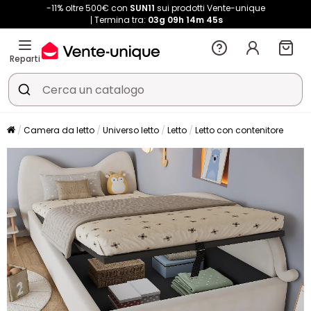
-11% oltre 500€ con
SUN11
sui prodotti Vente-unique
Termina tra:
03g
09h
14m
45s
Reparti
Camera da letto
Universo letto
Letto
Letto con contenitore