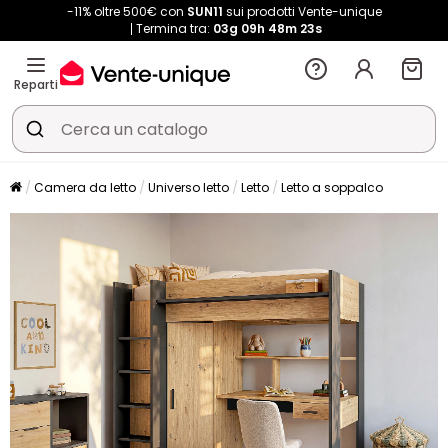
-11% oltre 500€ con
SUN11
sui prodotti Vente-unique
Termina tra:
03g
09h
48m
22s
Reparti
Camera da letto
Universo letto
Letto
Letto a soppalco