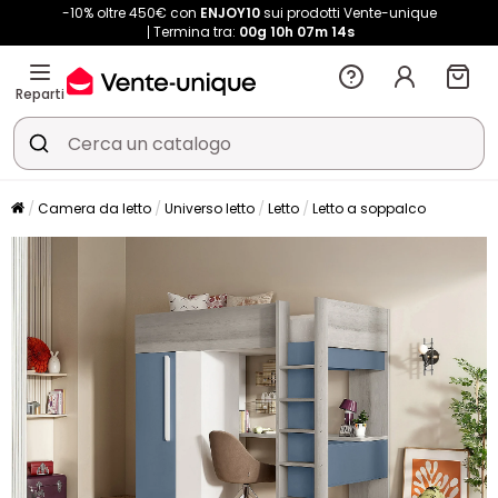
-10% oltre 450€ con
ENJOY10
sui prodotti Vente-unique
Termina tra:
00g
10h
07m
14s
Reparti
Camera da letto
Universo letto
Letto
Letto a soppalco