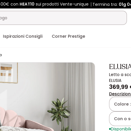
 400€ con
HEAT10
sui prodotti Vente-unique
Termina tra:
01g
0
Ispirazioni Consigli
Corner Prestige
a
ELUSI
Letto a sc
ELUSIA
369,99
Descrizio
Colore 
Con o s
Disponibil