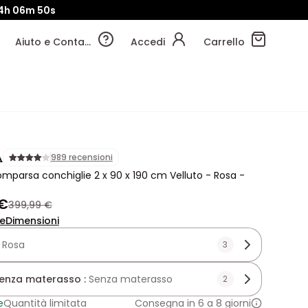
4h
06m
48s
Aiuto e Contatti
Accedi
Carrello
A
989 recensioni
omparsa conchiglie 2 x 90 x 190 cm Velluto - Rosa -
 €
399,99 €
ne
Dimensioni
:
Rosa
3
enza materasso :
Senza materasso
2
e
Quantità limitata
Consegna in 6 a 8 giorni