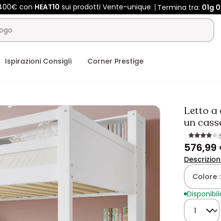
e 400€ con
HEAT10
sui prodotti Vente-unique
Termina tra:
01g
0
Ispirazioni Consigli
Corner Prestige
Letto a
un cass
576,99
Descrizio
Colore 
Disponibil
Quantità