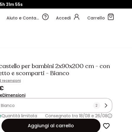
5h
31m
53s
Aiuto e Contatti
Accedi
Carrello
 castello per bambini 2x90x200 cm - con
etto e scomparti - Bianco
4 recensioni
 €
ne
Dimensioni
:
Bianco
2
e
Quantità limitata
Consegnato tra 18/08 e 26/08
Aggiungi al carrello