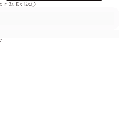
 in
3x
,
10x
,
12x.
7