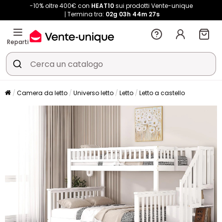
-10% oltre 400€ con
HEAT10
sui prodotti Vente-unique
Termina tra:
02g
03h
44m
27s
Reparti
Camera da letto
Universo letto
Letto
Letto a castello