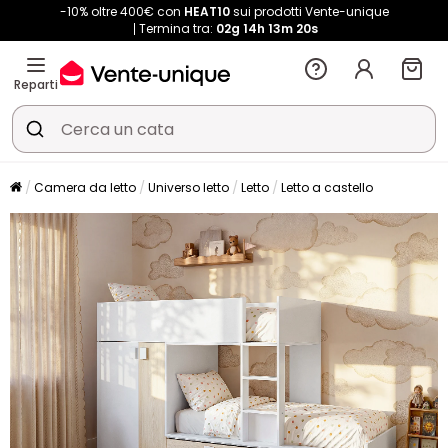
-10% oltre 400€ con
HEAT10
sui prodotti Vente-unique
Termina tra:
02g
14h
13m
20s
Reparti
Camera da letto
Universo letto
Letto
Letto a castello