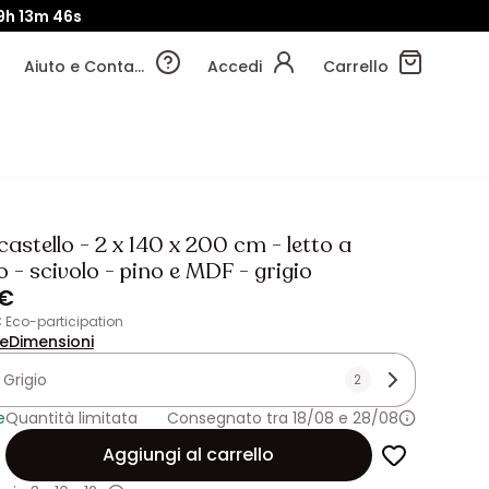
9h
13m
44s
Aiuto e Contatti
Accedi
Carrello
castello - 2 x 140 x 200 cm - letto a
 - scivolo - pino e MDF - grigio
 €
€ Eco-participation
ne
Dimensioni
:
Grigio
2
e
Quantità limitata
Consegnato tra 18/08 e 28/08
Aggiungi al carrello