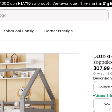
e 400€ con
HEAT10
sui prodotti Vente-unique
Termina tra:
01g
1
Ispirazioni Consigli
Corner Prestige
Letto a 
soppalco
307,99
of which 4 
Descrizio
Colore 
Disponibil
Quantità