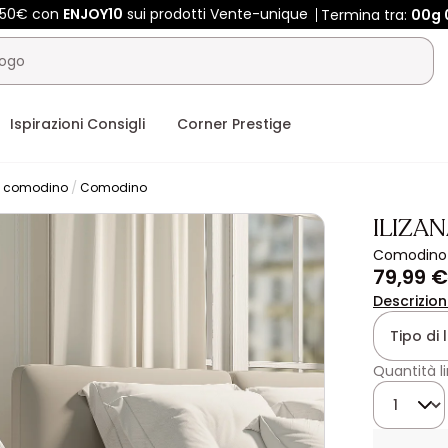
 450€ con
ENJOY10
sui prodotti Vente-unique
Termina tra:
00g
Ispirazioni Consigli
Corner Prestige
o comodino
Comodino
ILIZA
Comodino -
79,99 €
Descrizio
Tipo di 
Quantità l
Quantità