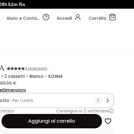
08h
52m
13s
Aiuto e Contatti
Accedi
Carrello
NA
3 recensioni
 2 cassetti - Bianco - ILIZANA
89,99 €
ne
Dimensioni
lotto :
Per l'unità
2
imitata
Consegna in 2 settimane
Aggiungi al carrello