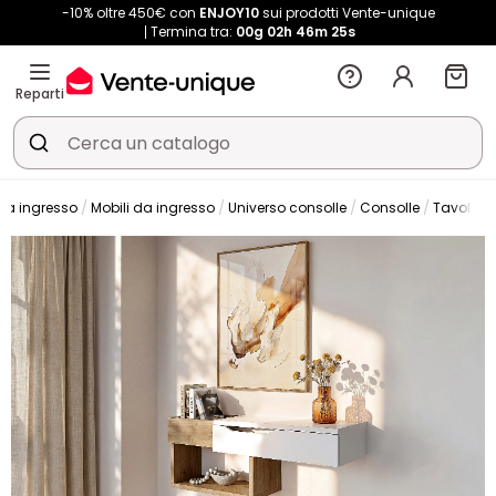
-10% oltre 450€ con
ENJOY10
sui prodotti Vente-unique
Termina tra:
00g
02h
46m
24s
Reparti
 da ingresso
Mobili da ingresso
Universo consolle
Consolle
Tavolo c