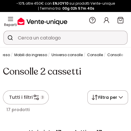
-10% oltre 450€ con
ENJOY10
sui prodotti Vente-unique
Termina tra:
00g
02h
57m
40s
Reparti
gresso
Mobili da ingresso
Universo consolle
Consolle
Consolle 2 ca
Consolle 2 cassetti
Tutti i filtri
Filtra per
3
17 prodotti