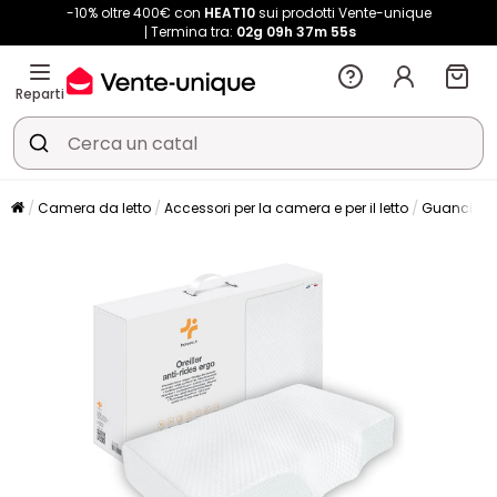
-10% oltre 400€ con
HEAT10
sui prodotti Vente-unique
Termina tra:
02g
09h
37m
54s
Reparti
Camera da letto
Accessori per la camera e per il letto
Guanciale