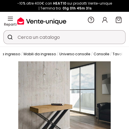
-10% oltre 400€ con
HEAT10
sui prodotti Vente-unique
Termina tra:
01g
01h
45m
31s
Reparti
 da ingresso
Mobili da ingresso
Universo consolle
Consolle
Tavolo c