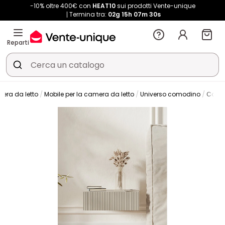
-10% oltre 400€ con
HEAT10
sui prodotti Vente-unique
Termina tra:
02g
15h
07m
30s
Reparti
era da letto
Mobile per la camera da letto
Universo comodino
Como