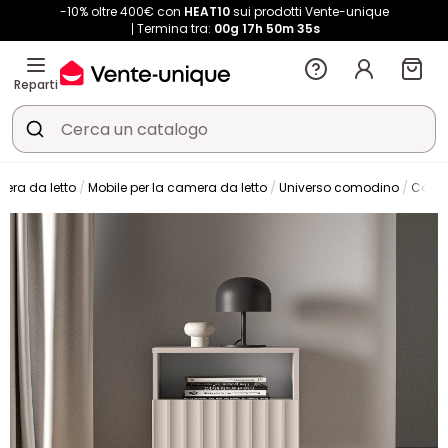
-10% oltre 400€ con
HEAT10
sui prodotti Vente-unique
Termina tra:
00g
17h
50m
34s
Reparti
era da letto
Mobile per la camera da letto
Universo comodino
Como