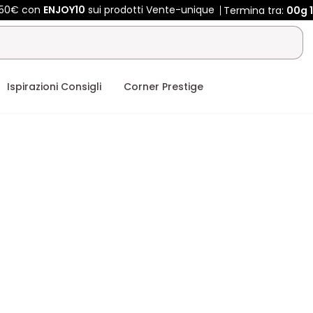
 450€ con
ENJOY10
sui prodotti Vente-unique
Termina tra:
00g
Ispirazioni Consigli
Corner Prestige