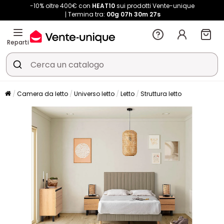
-10% oltre 400€ con
HEAT10
sui prodotti Vente-unique
Termina tra:
00g
07h
30m
26s
Reparti
Camera da letto
Universo letto
Letto
Struttura letto