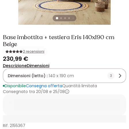
Base imbottita + testiera Eris 140x190 cm
Beige
2 recensioni
230,99 €
Descrizione
Dimensioni
Dimensioni (letto) :
140 x 190 cm
3
Disponibile
Consegna offerta
Quantità limitata
Consegnato tra 20/08 e 25/08
Rif. 2155367