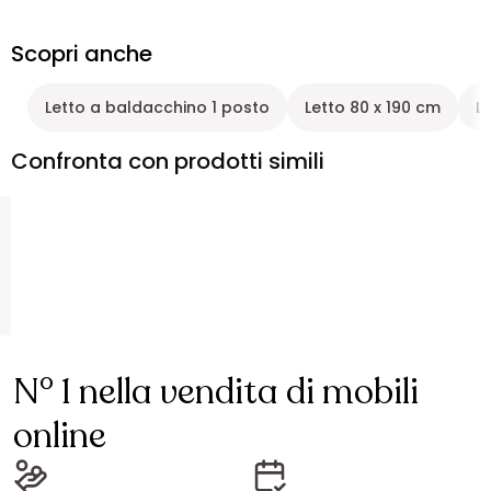
Scopri anche
Letto a baldacchino 1 posto
Letto 80 x 190 cm
L
Confronta con prodotti simili
N° 1 nella vendita di mobili
online