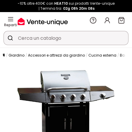
-10% oltre 400€ con
HEAT10
sui prodotti Vente-unique
Termina tra:
02g
08h
20m
07s
Reparti
Giardino
Accessori e attrezzi da giardino
Cucina esterna
Barbe